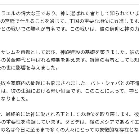
スラエルの偉大な王であり、神に選ばれた者として知られてい
王の宮廷で仕えることを通じて、王国の重要な地位に昇進します
テとの戦いでの勝利が有名です。この戦いは、彼の信仰と神の
ルサレムを首都として選び、神殿建設の基礎を築きました。彼
ルの黄金時代と呼ばれる時期を迎えます。詩篇の著者としても
後の世に影響を与えました。
失敗や家庭内の問題にも悩まされました。バト・シェバとの不
とは、彼の生涯における暗い側面です。このことによって、神と
となりました。
け、最終的には神に愛される王としての地位を取り戻します。
勢の重要性を強調しています。ダビデは、後のメシアであるイ
その名は今日に至るまで多くの人々にとっての象徴的な存在と