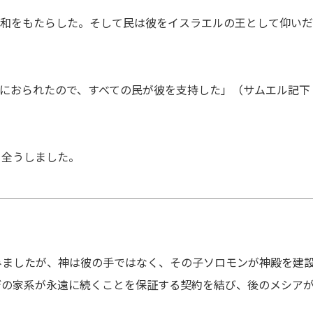
平和をもたらした。そして民は彼をイスラエルの王として仰い
共におられたので、すべての民が彼を支持した」（サムエル記下
を全うしました。
みましたが、神は彼の手ではなく、その子ソロモンが神殿を建
デの家系が永遠に続くことを保証する契約を結び、後のメシア