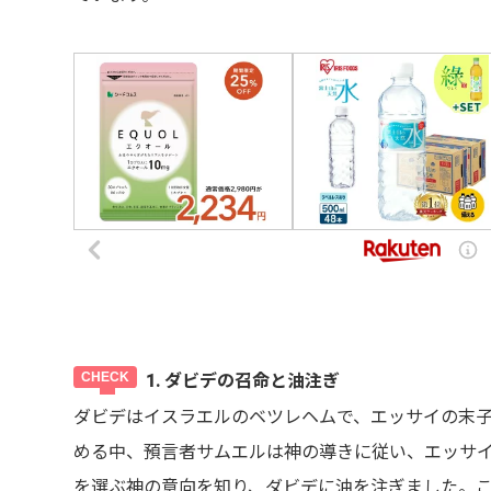
1. ダビデの召命と油注ぎ
ダビデはイスラエルのベツレヘムで、エッサイの末
める中、預言者サムエルは神の導きに従い、エッサ
を選ぶ神の意向を知り、ダビデに油を注ぎました。