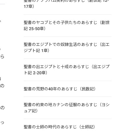
聖書のアブラハム契約のあらすじ（創世記 12-
17章）
ま
。
聖書のヤコブとその子供たちのあらすじ（創世
力
記 25-50章）
聖書のエジプトでの奴隷生活のあらすじ（出エ
の
ジプト記 1章）
知ら
聖書の出エジプトと十戒のあらすじ（出エジプ
ト記 2-20章）
倫
の
聖書の荒野の40年のあらすじ（民数記）
聖書の約束の地カナンの征服のあらすじ（ヨシ
彼の
ュア記）
エ
なっ
聖書の士師の時代のあらすじ（士師記）