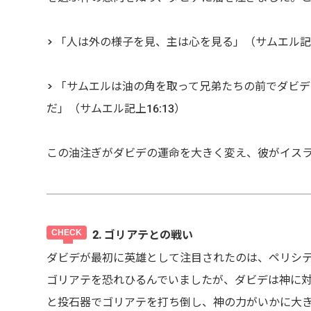
> 「人は外の様子を見、主は心を見る」（サムエル記上
> 「サムエルは油の角を取って兄弟たちの前でダビ
だ」（サムエル記上16:13）
この油注ぎがダビデの運命を大きく変え、彼がイス
2. ゴリアテとの戦い
ダビデが最初に英雄として注目されたのは、ペリシ
ゴリアテを恐れひるんでいましたが、ダビデは神に
と投石器でゴリアテを打ち倒し、神の力がいかに大