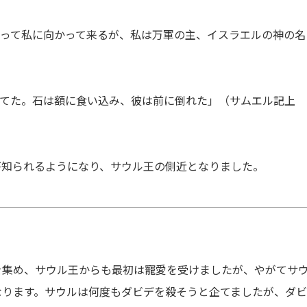
もって私に向かって来るが、私は万軍の主、イスラエルの神の名
）
当てた。石は額に食い込み、彼は前に倒れた」（サムエル記上
が知られるようになり、サウル王の側近となりました。
を集め、サウル王からも最初は寵愛を受けましたが、やがてサ
なります。サウルは何度もダビデを殺そうと企てましたが、ダ