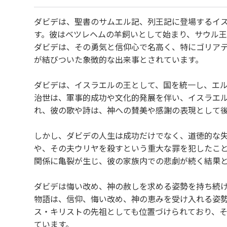
ダビデは、聖書のサムエル記、列王記に登場するイ
す。彼はベツレヘムの羊飼いとして始まり、サウル
ダビデは、その勇気と信仰心で名高く、特にゴリア
が結びついた象徴的な出来事とされています。
ダビデは、イスラエルの王として、国を統一し、エ
治世は、軍事的成功や文化的発展を伴い、イスラエ
れ、彼の歌や詩は、神への賛美や感謝の表現として
しかし、ダビデの人生は成功だけでなく、道徳的な
や、その夫ウリヤを殺すという重大な罪を犯したこ
関係に亀裂が生じ、彼の家族内での悲劇が続く結果
ダビデは悔い改め、神の赦しを求める姿勢を持ち続
物語は、信仰、悔い改め、神の恵みを受け入れる姿
ス・キリストの先祖としても位置づけられており、
ています。