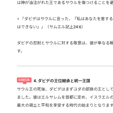
は神が油注がれた王であるサウルを傷つけることを
> 「ダビデはサウルに言った、『私はあなたを害す
はできない』」（サムエル記上24:6）
ダビデの忍耐とサウルに対する敬意は、彼が単なる
す。
4. ダビデの王位継承と統一王国
サウル王の死後、ダビデはまずユダの部族の王とし
ました。彼はエルサレムを首都に定め、イスラエル
最大の領土と平和を享受する時代の始まりとなりま