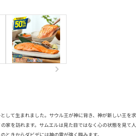
子として生まれました。サウル王が神に背き、神が新しい王を
イの家を訪れます。サムエルは見た目ではなく心の状態を見て
このときからダビデには神の霊が強く臨みます。