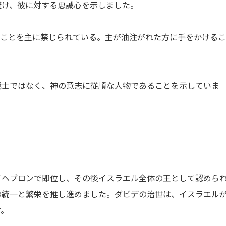
避け、彼に対する忠誠心を示しました。
ることを主に禁じられている。主が油注がれた方に手をかける
戦士ではなく、神の意志に従順な人物であることを示していま
てヘブロンで即位し、その後イスラエル全体の王として認めら
の統一と繁栄を推し進めました。ダビデの治世は、イスラエル
す。