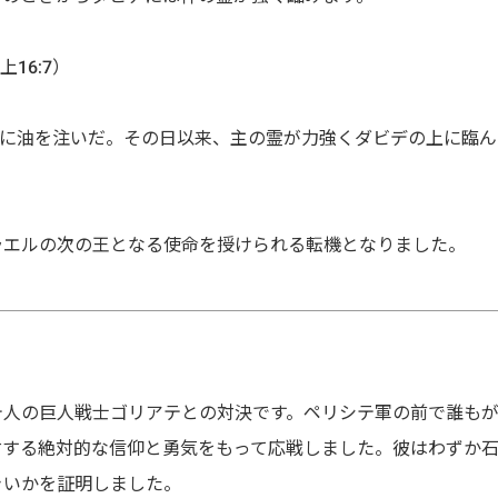
16:7）
デに油を注いだ。その日以来、主の霊が力強くダビデの上に臨ん
ラエルの次の王となる使命を授けられる転機となりました。
テ人の巨人戦士ゴリアテとの対決です。ペリシテ軍の前で誰も
対する絶対的な信仰と勇気をもって応戦しました。彼はわずか
きいかを証明しました。