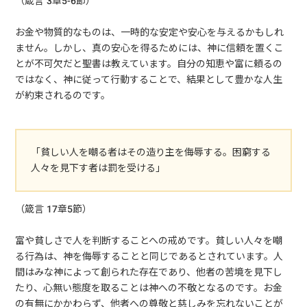
（箴言 3章5-6節）
お金や物質的なものは、一時的な安定や安心を与えるかもしれ
ません。しかし、真の安心を得るためには、神に信頼を置くこ
とが不可欠だと聖書は教えています。自分の知恵や富に頼るの
ではなく、神に従って行動することで、結果として豊かな人生
が約束されるのです。
「貧しい人を嘲る者はその造り主を侮辱する。困窮する
人々を見下す者は罰を受ける」
（箴言 17章5節）
富や貧しさで人を判断することへの戒めです。貧しい人々を嘲
る行為は、神を侮辱することと同じであるとされています。人
間はみな神によって創られた存在であり、他者の苦境を見下し
たり、心無い態度を取ることは神への不敬となるのです。お金
の有無にかかわらず、他者への尊敬と慈しみを忘れないことが