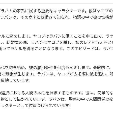
ブラハムの家系に属する重要なキャラクターです。彼はヤコブの
。ラバンは、その商才と狡猾さで知られ、物語の中で彼の性格
ケルに恋をします。ヤコブはラバンに働くことを申し出て、ラ
し、結婚式の晩、ラバンはヤコブを騙し、姉のレアを与えると
働いてラケルを得ることになります。このエピソードは、ラバ
妬心を抱き始め、彼の雇用条件を何度も変更します。最終的に
間に緊張が生じます。ラバンは、ヤコブが去る際に彼を追い、
を反映しています。
の選択における人間の本性を探求するものです。彼は、商業的
人物として描かれています。ラバンは、聖書の中で人間関係の
ャラクターとして位置づけられています。