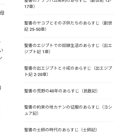
聖書のアブラハム契約のあらすじ（創世記 12-
17章）
母
が
聖書のヤコブとその子供たちのあらすじ（創世
記 25-50章）
ケ
聖書のエジプトでの奴隷生活のあらすじ（出エ
い
ジプト記 1章）
ン
聖書の出エジプトと十戒のあらすじ（出エジプ
ト記 2-20章）
、
和
聖書の荒野の40年のあらすじ（民数記）
聖書の約束の地カナンの征服のあらすじ（ヨシ
な
ュア記）
複
聖書の士師の時代のあらすじ（士師記）