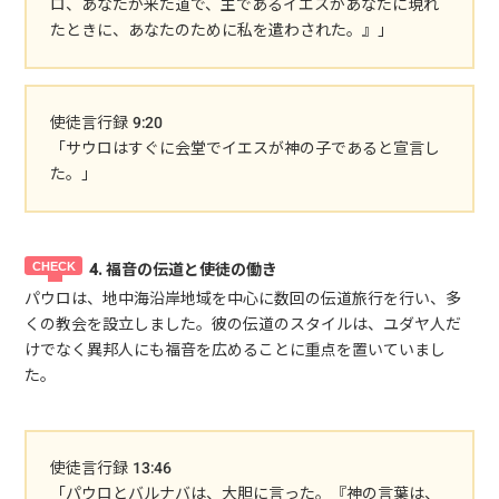
ロ、あなたが来た道で、主であるイエスがあなたに現れ
たときに、あなたのために私を遣わされた。』」
使徒言行録 9:20
「サウロはすぐに会堂でイエスが神の子であると宣言し
た。」
4. 福音の伝道と使徒の働き
パウロは、地中海沿岸地域を中心に数回の伝道旅行を行い、多
くの教会を設立しました。彼の伝道のスタイルは、ユダヤ人だ
けでなく異邦人にも福音を広めることに重点を置いていまし
た。
使徒言行録 13:46
「パウロとバルナバは、大胆に言った。『神の言葉は、