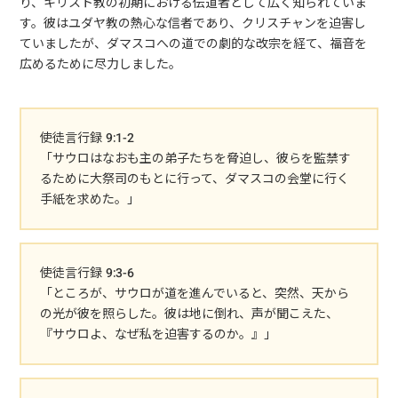
り、キリスト教の初期における伝道者として広く知られていま
す。彼はユダヤ教の熱心な信者であり、クリスチャンを迫害し
ていましたが、ダマスコへの道での劇的な改宗を経て、福音を
広めるために尽力しました。
使徒言行録 9:1-2
「サウロはなおも主の弟子たちを脅迫し、彼らを監禁す
るために大祭司のもとに行って、ダマスコの会堂に行く
手紙を求めた。」
使徒言行録 9:3-6
「ところが、サウロが道を進んでいると、突然、天から
の光が彼を照らした。彼は地に倒れ、声が聞こえた、
『サウロよ、なぜ私を迫害するのか。』」