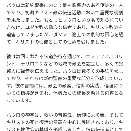
パウロは新約聖書において最も影響力のある使徒の一人
であり、初期キリスト教の伝道活動において重要な役割
を果たしました。もともとサウロという名で知られてい
た彼は、ユダヤ教の熱心な信者であり、キリスト教徒を
迫害していましたが、ダマスコ途上での劇的な回心を経
て、キリストの使徒としての使命を受けました。
彼は数回にわたる伝道旅行を通じて、エフェソス、コリ
ント、テサロニケなどの地域で教会を設立し、多くの異
邦人に福音を伝えました。パウロは数多くの手紙を残し
ており、それらは新約聖書の重要な部分を形成していま
す。彼の書簡には、教会の教義、信仰の実践、倫理につ
いての指導が含まれ、信者たちの成長を助ける内容とな
っています。
パウロの神学は、救いの普遍性、信仰による義、そして
キリストの死と復活の意義を中心に展開されており、キ
リスト教信仰の基盤を形成しました。彼は伝道者として