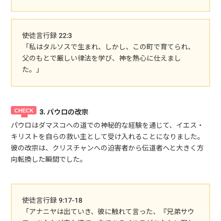
使徒言行録 22:3
「私はタルソスで生まれ、しかし、この町で育てられ、
父のもとで厳しい律法を学び、神を熱心に仕えまし
た。」
3. パウロの改宗
パウロはダマスコへの道での神秘的な経験を通じて、イエス・
キリストを自らの救い主として受け入れることになりました。
彼の改宗は、クリスチャンへの迫害者から伝道者へと大きく方
向転換した瞬間でした。
使徒言行録 9:17-18
「アナニヤは出ていき、彼に触れて言った、『兄弟サウ