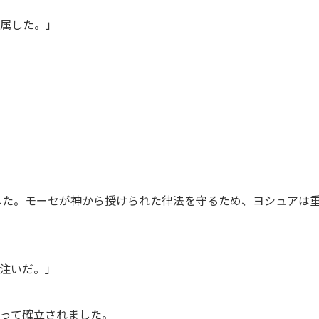
に属した。」
した。モーセが神から授けられた律法を守るため、ヨシュアは
を注いだ。」
よって確立されました。