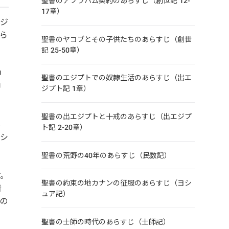
聖書のアブラハム契約のあらすじ（創世記 12-
17章）
エジ
ら
聖書のヤコブとその子供たちのあらすじ（創世
記 25-50章）
神
聖書のエジプトでの奴隷生活のあらすじ（出エ
神
ジプト記 1章）
聖書の出エジプトと十戒のあらすじ（出エジプ
も
ト記 2-20章）
ーシ
聖書の荒野の40年のあらすじ（民数記）
す。
聖書の約束の地カナンの征服のあらすじ（ヨシ
者
ュア記）
の
聖書の士師の時代のあらすじ（士師記）