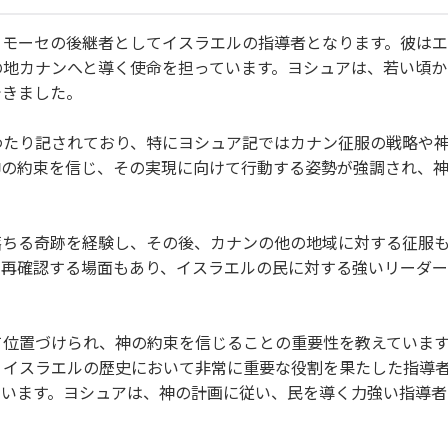
、モーセの後継者としてイスラエルの指導者となります。彼は
の地カナンへと導く使命を担っています。ヨシュアは、若い頃か
できました。
わたり記されており、特にヨシュア記ではカナン征服の戦略や
神の約束を信じ、その実現に向けて行動する姿勢が強調され、
落ちる奇跡を経験し、その後、カナンの他の地域に対する征服
を再確認する場面もあり、イスラエルの民に対する強いリーダ
て位置づけられ、神の約束を信じることの重要性を教えていま
、イスラエルの歴史において非常に重要な役割を果たした指導
ています。ヨシュアは、神の計画に従い、民を導く力強い指導者